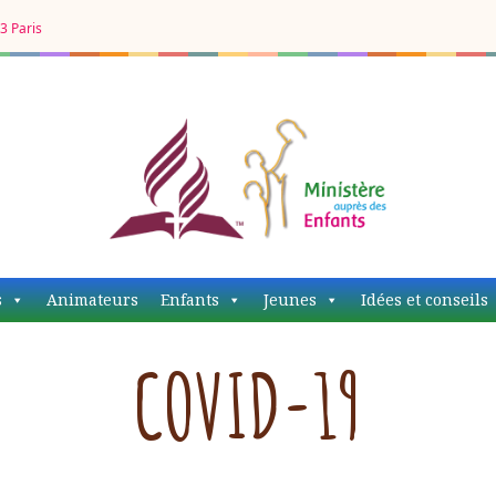
3 Paris
MAE EDS
s
Animateurs
Enfants
Jeunes
Idées et conseils
COVID-19