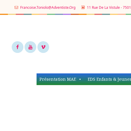
Francoise.toniolo@adventiste.org
11 Rue De La Vistule - 7501
Facebook
Youtube
Vimeo
Présentation MAE
EDS Enfants & Jeune