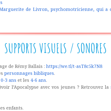
ts
arguerite de Livron, psychomotricienne, qui a cré
SUPPORTS VISUELS / SONORES
sage de Rémy Ballais :
https://we.tl/t-asT8c5k7N8
es
personnages bibliques
.
s
0-3 ans
et les
4-6 ans
.
e)voir l’Apocalypse avec vos jeunes ? Retrouvez la
es enfants.