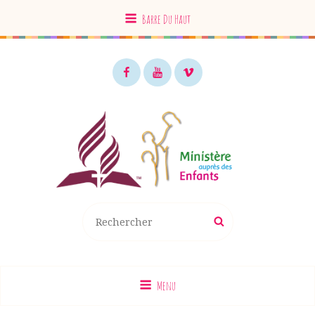
Barre Du Haut
Facebook
Youtube
Vimeo
MAE EDS
Recherche
Rechercher
pour
:
Menu