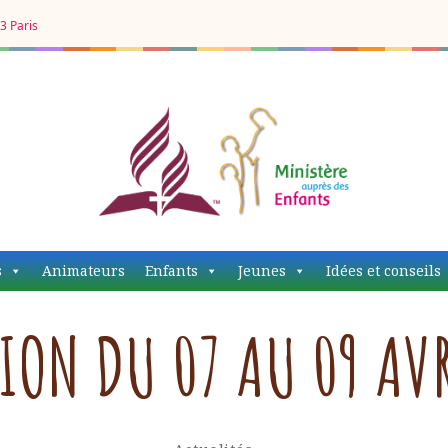
3 Paris
MAE EDS
s
Animateurs
Enfants
Jeunes
Idées et conseils
ION DU 07 AU 09 AVR
LATWEBINFO
Par