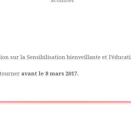
Catégories
Laisser
Actualités
un
commentaire
sur
Formation
du
07
au
n sur la Sensibilisation bienveillante et l’éducat
09
avril
retourner
avant le 8 mars 2017.
2017