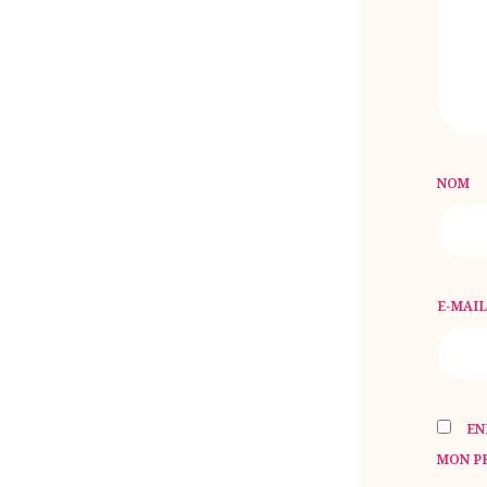
EN
MON P