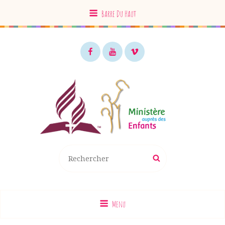
Barre Du Haut
Facebook
Youtube
Vimeo
MAE EDS
Recherche
Rechercher
pour
:
Menu