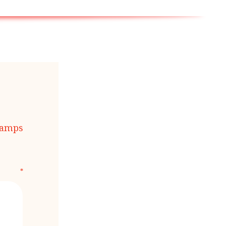
hamps
E
*