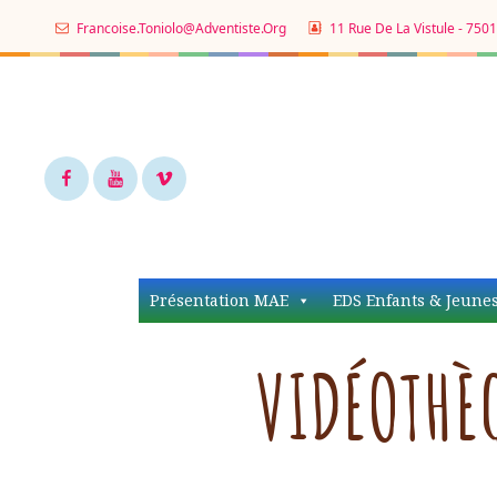
Francoise.toniolo@adventiste.org
11 Rue De La Vistule - 7501
Facebook
Youtube
Vimeo
Présentation MAE
EDS Enfants & Jeune
VIDÉOTHÈ