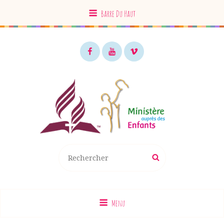
Barre Du Haut
Facebook
Youtube
Vimeo
MAE EDS
Recherche
Rechercher
pour
:
Menu