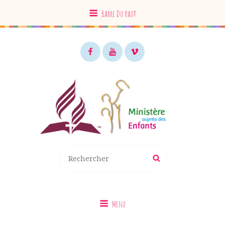
Barre Du Haut
Facebook
Youtube
Vimeo
MAE EDS
Recherche
Rechercher
pour
:
Menu