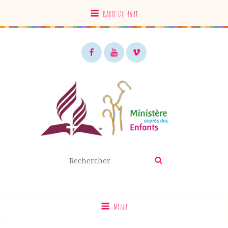
Barre Du Haut
Facebook
Youtube
Vimeo
MAE EDS
Recherche
Rechercher
pour
:
Menu