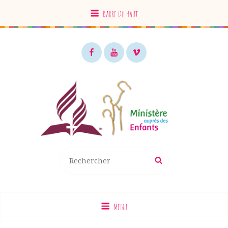
Barre Du Haut
Facebook
Youtube
Vimeo
MAE EDS
Recherche
Rechercher
pour
:
Menu