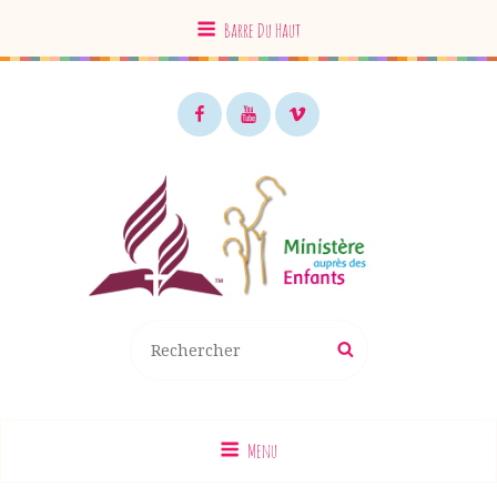
Barre Du Haut
Facebook
Youtube
Vimeo
MAE EDS
Recherche
Rechercher
pour
:
Menu